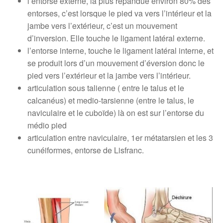
l’entorse externe, la plus répandue environ 80% des
entorses, c’est lorsque le pied va vers l’intérieur et la
jambe vers l’extérieur, c’est un mouvement
d’inversion. Elle touche le ligament latéral externe.
l’entorse interne, touche le ligament latéral interne, et
se produit lors d’un mouvement d’éversion donc le
pied vers l’extérieur et la jambe vers l’intérieur.
articulation sous talienne ( entre le talus et le
calcanéus) et medio-tarsienne (entre le talus, le
naviculaire et le cuboïde) là on est sur l’entorse du
médio pied
articulation entre naviculaire, 1er métatarsien et les 3
cunéiformes, entorse de Lisfranc.