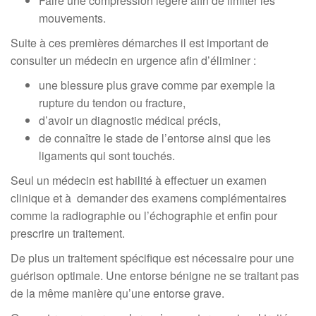
Faire une compression légère afin de limiter les
mouvements.
Suite à ces premières démarches il est important de
consulter un médecin en urgence afin d’éliminer :
une blessure plus grave comme par exemple la
rupture du tendon ou fracture,
d’avoir un diagnostic médical précis,
de connaître le stade de l’entorse ainsi que les
ligaments qui sont touchés.
Seul un médecin est habilité à effectuer un examen
clinique et à demander des examens complémentaires
comme la radiographie ou l’échographie et enfin pour
prescrire un traitement.
De plus un traitement spécifique est nécessaire pour une
guérison optimale. Une entorse bénigne ne se traitant pas
de la même manière qu’une entorse grave.