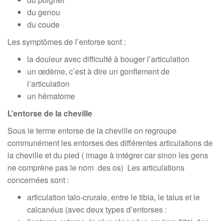
du genou
du coude
Les symptômes de l’entorse sont :
la douleur avec difficulté à bouger l’articulation
un œdème, c’est à dire un gonflement de
l’articulation
un hématome
L’entorse de la cheville
Sous le terme entorse de la cheville on regroupe
communément les entorses des différentes articulations de
la cheville et du pied ( image à intégrer car sinon les gens
ne comprène pas le nom des os) Les articulations
concernées sont :
articulation talo-crurale, entre le tibia, le talus et le
calcanéus (avec deux types d’entorses :