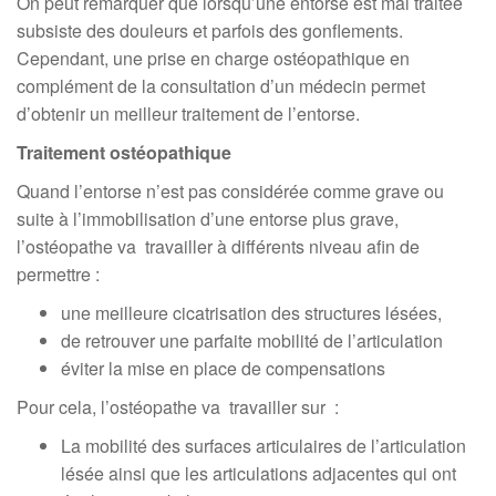
On peut remarquer que lorsqu’une entorse est mal traitée
subsiste des douleurs et parfois des gonflements.
Cependant, une prise en charge ostéopathique en
complément de la consultation d’un médecin permet
d’obtenir un meilleur traitement de l’entorse.
Traitement ostéopathique
Quand l’entorse n’est pas considérée comme grave ou
suite à l’immobilisation d’une entorse plus grave,
l’ostéopathe va travailler à différents niveau afin de
permettre :
une meilleure cicatrisation des structures lésées,
de retrouver une parfaite mobilité de l’articulation
éviter la mise en place de compensations
Pour cela, l’ostéopathe va travailler sur :
La mobilité des surfaces articulaires de l’articulation
lésée ainsi que les articulations adjacentes qui ont