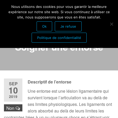
Skip
Anais Barbier Osteopathe à
Nous utilisons des cookies pour vous garantir la meilleure
to
Fontenay sous bois
expérience sur notre site web. Si vous continuez à utiliser ce
the
Menu
site, nous supposerons que vous en êtes satisfait.
content
L'ostéopathie pour tous
Ok
Je refuse
Politique de confidentialité
Soigner une entorse
Descriptif de l’entorse
SEP
10
Une entorse est une lésion ligamentaire qui
2019
survient lorsque l’articulation va au delà de
ses limites physiologiques. Les ligaments ont
Non
alors absorbé au delà de leurs limites les
contraintes liées à un ou plusieurs chocs en s’étirant voir