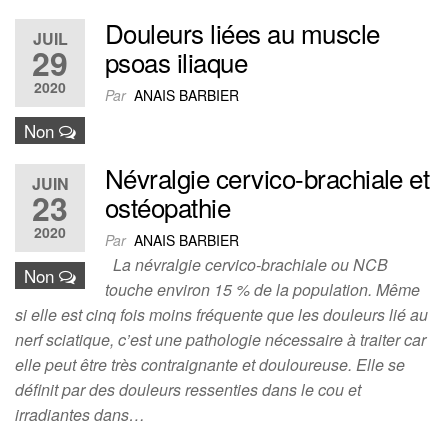
Douleurs liées au muscle
JUIL
29
psoas iliaque
2020
Par
ANAIS BARBIER
Non
Névralgie cervico-brachiale et
JUIN
23
ostéopathie
2020
Par
ANAIS BARBIER
La névralgie cervico-brachiale ou NCB
Non
touche environ 15 % de la population. Même
si elle est cinq fois moins fréquente que les douleurs lié au
nerf sciatique, c’est une pathologie nécessaire à traiter car
elle peut être très contraignante et douloureuse. Elle se
définit par des douleurs ressenties dans le cou et
irradiantes dans…