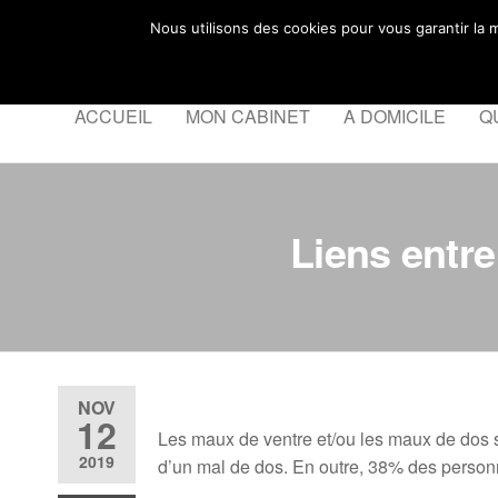
Skip
Anais Barbier Osteopathe à 
Nous utilisons des cookies pour vous garantir la m
to
L'ostéopathie pour tous
the
content
ACCUEIL
MON CABINET
A DOMICILE
Q
Liens entre
NOV
12
Les maux de ventre et/ou les maux de dos s
2019
d’un mal de dos. En outre, 38% des personn