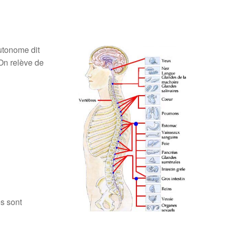
utonome dit
 On relève de
s sont