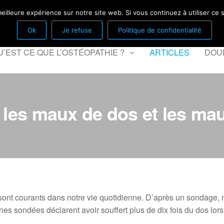
Fontenay sous bois
eilleure expérience sur notre site web. Si vous continuez à utiliser ce
Ok
Je refuse
Politique de confidentialité
U’EST CE QUE L’OSTÉOPATHIE ?
ARTICLES
DOU
 les maux de dos et les ma
ont courants dans notre vie quotidienne. D’après un sondage, ne
es sondées déclarent avoir souffert plus de dix fois du dos lor