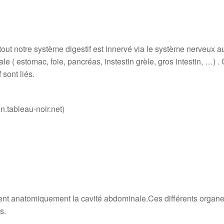
out notre système digestif est innervé via le système nerveux a
le ( estomac, foie, pancréas, instestin grèle, gros intestin, …) .
sont liés.
oir.net)
ent anatomiquement la cavité abdominale.Ces différents organe
s.