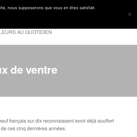
 site, nous supposerons que vous en êtes satisfait.
LEURS AU QUOTIDIEN
ux de ventre
uf français sur dix reconnaissent avoir déjà souffert
s de ces cinq dernières années.