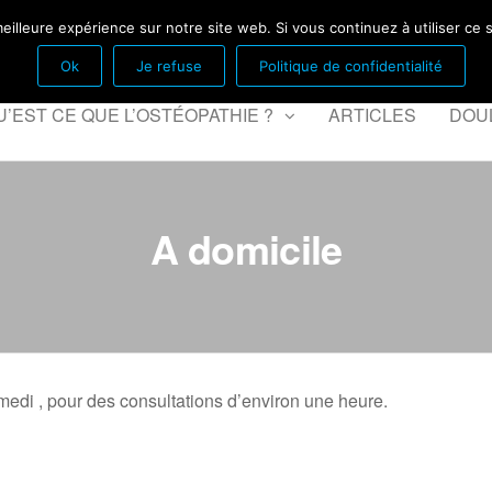
Fontenay sous bois
eilleure expérience sur notre site web. Si vous continuez à utiliser ce
Ok
Je refuse
Politique de confidentialité
U’EST CE QUE L’OSTÉOPATHIE ?
ARTICLES
DOU
A domicile
medi , pour des consultations d’environ une heure.